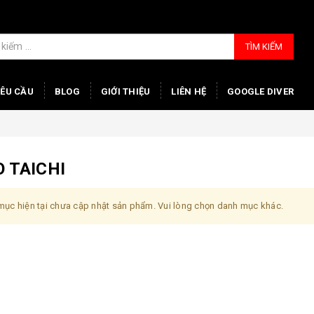
TÌM KIẾM
YÊU CẦU
BLOG
GIỚI THIỆU
LIÊN HỆ
GOOGLE DIVER
 TAICHI
ục hiện tại chưa cập nhật sản phẩm. Vui lòng chọn danh mục khác.