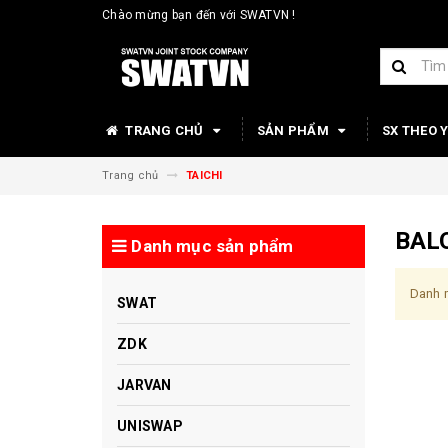
Chào mừng bạn đến với SWATVN !
TRANG CHỦ
SẢN PHẨM
SX THEO 
Trang chủ
TAICHI
BALO
Danh mục sản phẩm
Danh m
SWAT
ZDK
JARVAN
UNISWAP