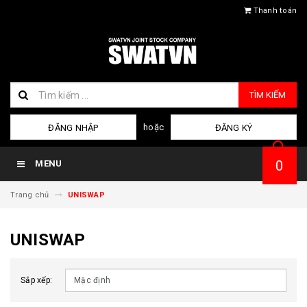
Thanh toán
TÌM KIẾM
hoặc
ĐĂNG NHẬP
ĐĂNG KÝ
0
MENU
Trang chủ
UNISWAP
UNISWAP
Sắp xếp: