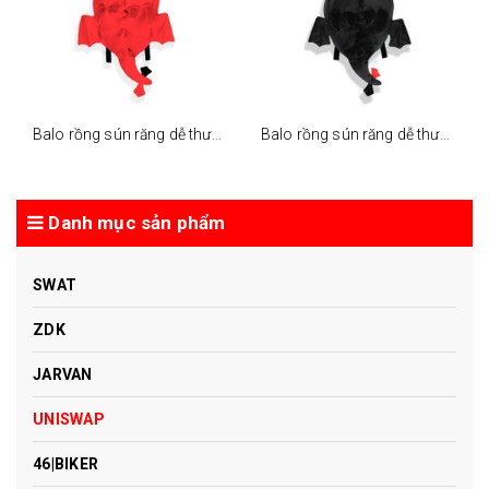
Balo rồng sún răng dễ thương - đỏ
Balo rồng sún răng dễ thương - đen
Danh mục sản phẩm
SWAT
ZDK
JARVAN
UNISWAP
46|BIKER