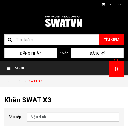
Thanh toán
TÌM KIẾM
hoặc
ĐĂNG NHẬP
ĐĂNG KÝ
0
MENU
Trang chủ
SWAT X3
Khăn SWAT X3
Sắp xếp: