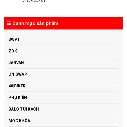
Túi zdk d5 - đen
Danh mục sản phẩm
SWAT
ZDK
JARVAN
UNISWAP
46|BIKER
PHỤ KIỆN
BALO TÚI XÁCH
MÓC KHÓA