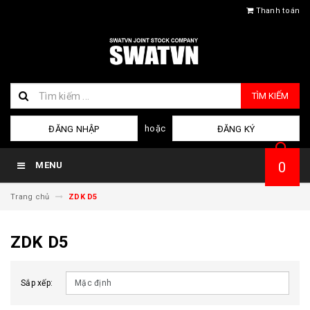
Thanh toán
TÌM KIẾM
hoặc
ĐĂNG NHẬP
ĐĂNG KÝ
0
MENU
Trang chủ
ZDK D5
ZDK D5
Sắp xếp: