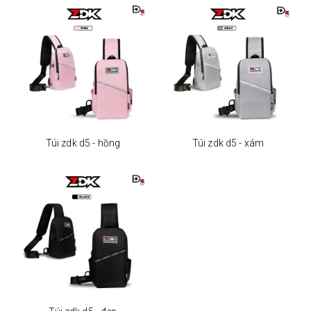
Túi zdk d5 - hồng
Túi zdk d5 - xám