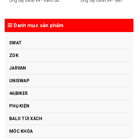
Ống tay swat x4 - xanh dương
Ống tay swat x4 - đen
Danh mục sản phẩm
SWAT
ZDK
JARVAN
UNISWAP
46|BIKER
PHỤ KIỆN
BALO TÚI XÁCH
MÓC KHÓA