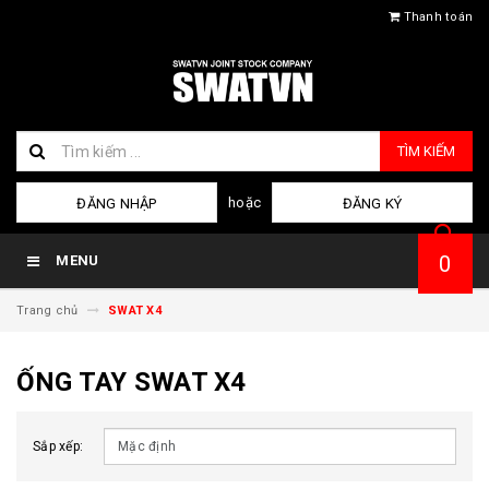
Thanh toán
TÌM KIẾM
hoặc
ĐĂNG NHẬP
ĐĂNG KÝ
0
MENU
Trang chủ
SWAT X4
ỐNG TAY SWAT X4
Sắp xếp: