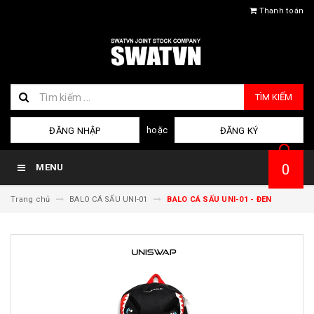
Thanh toán
TÌM KIẾM
hoặc
ĐĂNG NHẬP
ĐĂNG KÝ
0
MENU
Trang chủ
BALO CÁ SẤU UNI-01
BALO CÁ SẤU UNI-01 - ĐEN