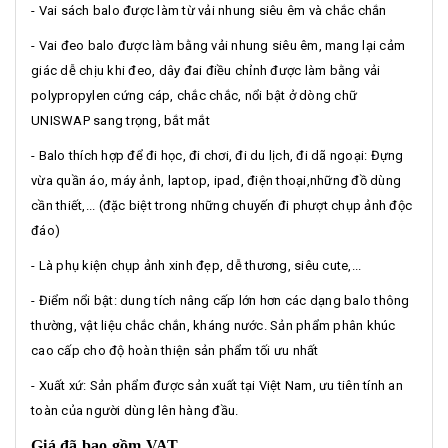
- Vai sách balo được làm từ vải nhung siêu êm và chắc chắn
- Vai đeo balo được làm bằng vải nhung siêu êm, mang lại cảm
giác dễ chịu khi đeo, dây đai điều chỉnh được làm bằng vải
polypropylen cứng cáp, chắc chắc, nổi bật ở dòng chữ
UNISWAP sang trọng, bắt mắt
- Balo thích hợp để đi học, đi chơi, đi du lịch, đi dã ngoại: Đựng
vừa quần áo, máy ảnh, laptop, ipad, điện thoại,những đồ dùng
cần thiết,... (đặc biệt trong những chuyến đi phượt chụp ảnh độc
đáo)
- Là phụ kiện chụp ảnh xinh đẹp, dễ thương, siêu cute,...
- Điểm nổi bật: dung tích nâng cấp lớn hơn các dạng balo thông
thường, vật liệu chắc chắn, kháng nước. Sản phẩm phân khúc
cao cấp cho độ hoàn thiện sản phẩm tối ưu nhất
- Xuất xứ: Sản phẩm được sản xuất tại Việt Nam, ưu tiên tính an
toàn của người dùng lên hàng đầu.
Giá đã bao gồm VAT