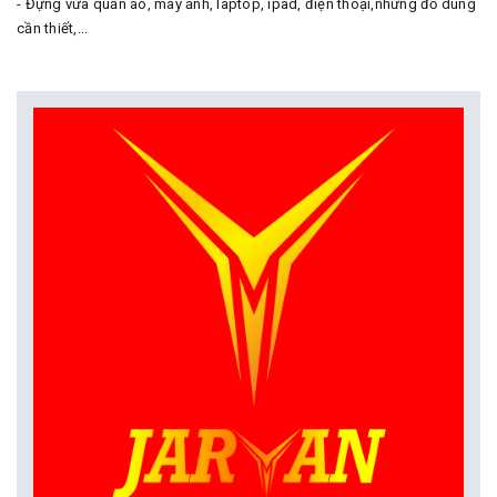
- Đựng vừa quần áo, máy ảnh, laptop, ipad, điện thoại,những đồ dùng
cần thiết,...