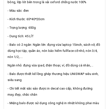
bông, lớp lót bên trong là vải oxford chống nước 100%
- Màu sắc: đen
- Kích thước: 65*40*20cm
- Trọng lượng: 650g
- Dung tích: 45 LÍT
- Balo có 2 ngăn: Ngăn lớn: đựng vừa laptop 15inch, sách vở, đồ
dùng học tập, quần áo, nón bảo hiểm fullface cỡ nhỏ, nón 3/4,
nón 1/2,....
Ngăn nhỏ: đựng vừa ipad, điện thoại, ví, đồ dùng cá nhân,...
- Balo được thiết kế lồng ghép thương hiệu UNISWAP siêu xinh,
siêu sang
- Chi tiết mắt sắc sảo được in decal cao cấp, không đường
may, đẹp, chắc chắn
- Miệng balo được sử dụng công nghệ in nhiệt không phai màu