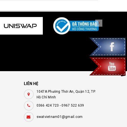
LIÊN HỆ
1047A Phường Thới An, Quận 12, TP.
Hồ Chí Minh
0366 424 723
-
0967 522 639
swatvietnam01@gmail.com