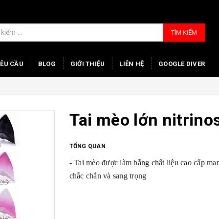
TÌM KIẾM
YÊU CẦU
BLOG
GIỚI THIỆU
LIÊN HỆ
GOOGLE DIVER
Tai mèo lớn nitrino
TỔNG QUAN
- Tai mèo được làm bằng chất liệu cao cấp man
chắc chắn và sang trọng