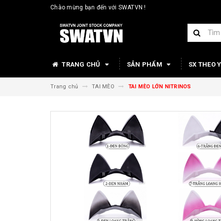
Chào mừng bạn đến với SWATVN !
TRANG CHỦ
SẢN PHẨM
SX THEO 
Trang chủ
TAI MÈO
TAI MÈO LỚN NITRINOS