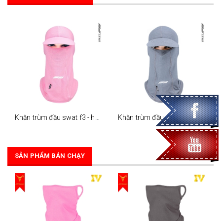
Khăn trùm đầu swat f3 - hồng
Khăn trùm đầu swat f3 - xám
SẢN PHẨM BÁN CHẠY