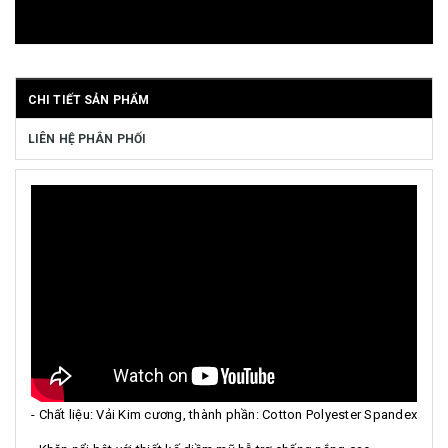
CHI TIẾT SẢN PHẨM
LIÊN HỆ PHÂN PHỐI
- Chất liệu: Vải Kim cương, thành phần: Cotton Polyester Spandex