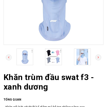
Khăn trùm đầu swat f3 -
xanh dương
TỔNG QUAN
- Khăn nổi bật với thiết kế diềm mũ hỗ trợ chống nắng cao