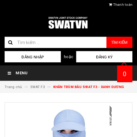
Thanh toán
TÌM KIẾM
hoặc
ĐĂNG NHẬP
ĐĂNG KÝ
0
MENU
Trang chủ
SWAT F3
KHĂN TRÙM ĐẦU SWAT F3 - XANH DƯƠNG