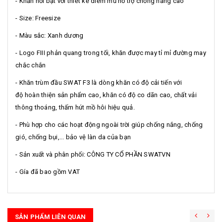
- Khăn nổi bật với thiết kế diềm mũ hỗ trợ chống nắng cao
- Size: Freesize
- Màu sắc: Xanh dương
- Logo FIII phản quang trong tối, khăn được may tỉ mỉ đường may
chắc chắn
- Khăn trùm đầu SWAT F3 là dòng khăn có độ cải tiến với
độ hoàn thiện sản phẩm cao, khăn có độ co dãn cao, chất vải
thông thoáng, thấm hút mồ hôi hiệu quả.
- Phù hợp cho các hoạt động ngoài trời giúp chống nắng, chống
gió, chống bụi,... bảo vệ làn da của bạn
- Sản xuất và phân phối: CÔNG TY CỔ PHẦN SWATVN
- Gía đã bao gồm VAT
SẢN PHẨM LIÊN QUAN