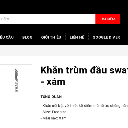
TÌM KIẾM
YÊU CẦU
BLOG
GIỚI THIỆU
LIÊN HỆ
GOOGLE DIVER
Khăn trùm đầu swat
- xám
TỔNG QUAN
- Khăn nổi bật với thiết kế diềm mũ hỗ trợ chống nắ
- Size: Freesize
- Màu sắc: Xám