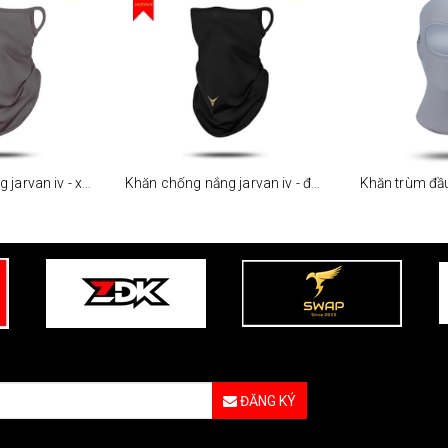
Khăn chống nắng jarvan iv - xám
Khăn chống nắng jarvan iv - đen
Khăn trùm đầ
ĐĂNG KÝ