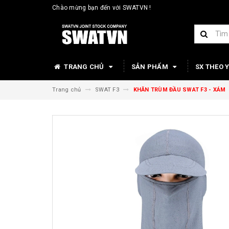
Chào mừng bạn đến với SWATVN !
TRANG CHỦ
SẢN PHẨM
SX THEO 
Trang chủ
SWAT F3
KHĂN TRÙM ĐẦU SWAT F3 - XÁM