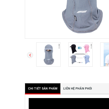
CHI TIẾT SẢN PHẨM
LIÊN HỆ PHÂN PHỐI