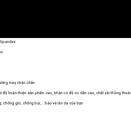
r Spandex
ao
 đường may chắc chắn
ới độ hoàn thiện sản phẩm cao, khăn có độ co dãn cao, chất vải thông thoán
, chống gió, chống bụi,... bảo vệ làn da của bạn