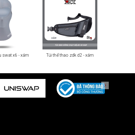
u swat x6 - xám
Túi thể thao zdk d2 - xám
Túi thể th