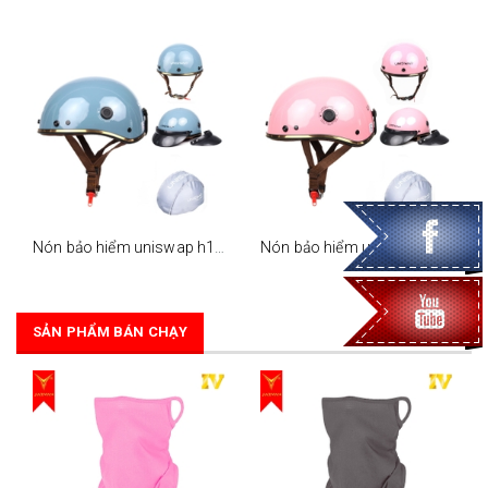
Nón bảo hiểm uniswap h1 - xám xanh bóng (nón +lưỡi trai + túi)
Nón bảo hiểm uniswap h1 - hồng bóng (nón +lưỡi trai + túi)
SẢN PHẨM BÁN CHẠY