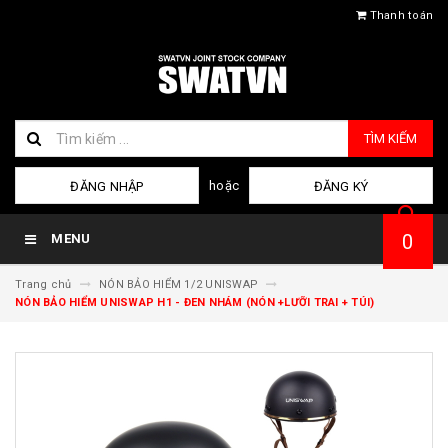
Thanh toán
TÌM KIẾM
hoặc
ĐĂNG NHẬP
ĐĂNG KÝ
0
MENU
Trang chủ
NÓN BẢO HIỂM 1/2 UNISWAP
NÓN BẢO HIỂM UNISWAP H1 - ĐEN NHÁM (NÓN +LƯỠI TRAI + TÚI)