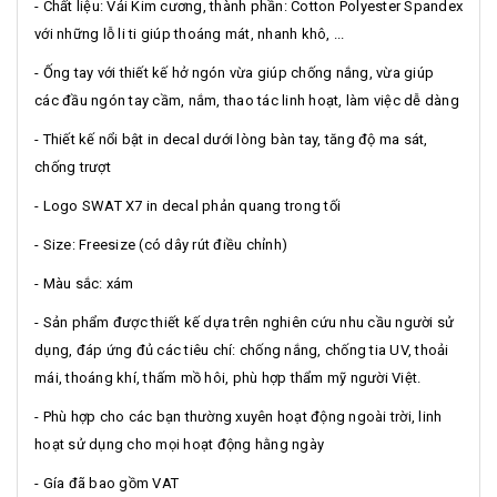
- Chất liệu: Vải Kim cương, thành phần: Cotton Polyester Spandex
với những lỗ li ti giúp thoáng mát, nhanh khô, ...
- Ống tay với thiết kế hở ngón vừa giúp chống nắng, vừa giúp
các đầu ngón tay cầm, nắm, thao tác linh hoạt, làm việc dễ dàng
- Thiết kế nổi bật in decal dưới lòng bàn tay, tăng độ ma sát,
chống trượt
- Logo SWAT X7 in decal phản quang trong tối
- Size: Freesize (có dây rút điều chỉnh)
- Màu sắc: xám
- Sản phẩm được thiết kế dựa trên nghiên cứu nhu cầu người sử
dụng, đáp ứng đủ các tiêu chí: chống nắng, chống tia UV, thoải
mái, thoáng khí, thấm mồ hôi, phù hợp thẩm mỹ người Việt.
- Phù hợp cho các bạn thường xuyên hoạt động ngoài trời, linh
hoạt sử dụng cho mọi hoạt động hằng ngày
- Gía đã bao gồm VAT