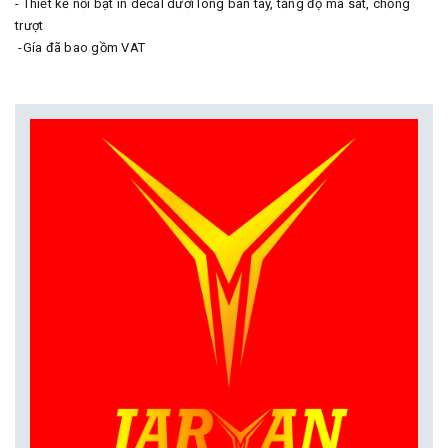
- Thiết kế nổi bật in decal dưới lòng bàn tay, tăng độ ma sát, chống
trượt
-Gía đã bao gồm VAT