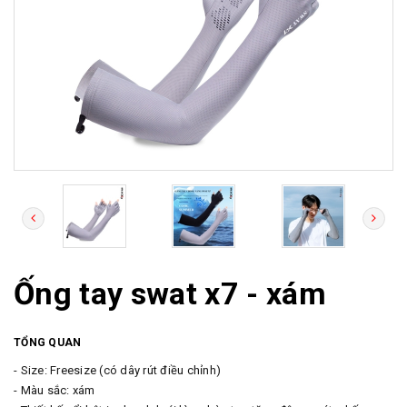
Ống tay swat x7 - xám
TỔNG QUAN
- Size: Freesize (có dây rút điều chỉnh)
- Màu sắc: xám