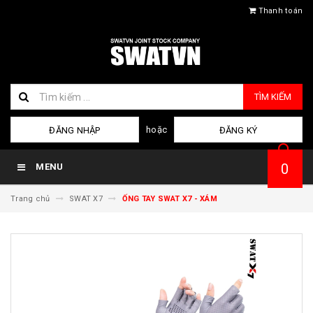
Thanh toán
TÌM KIẾM
hoặc
ĐĂNG NHẬP
ĐĂNG KÝ
0
MENU
Trang chủ
SWAT X7
ỐNG TAY SWAT X7 - XÁM