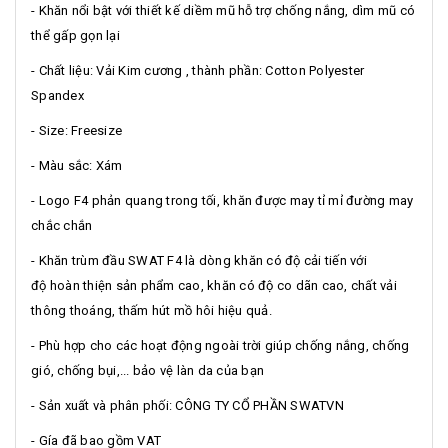
- Khăn nổi bật với thiết kế diềm mũ hỗ trợ chống nắng, dìm mũ có
thể gấp gọn lại
- Chất liệu: Vải Kim cương , thành phần: Cotton Polyester
Spandex
- Size: Freesize
- Màu sắc: Xám
- Logo F4 phản quang trong tối, khăn được may tỉ mỉ đường may
chắc chắn
- Khăn trùm đầu SWAT F4 là dòng khăn có độ cải tiến với
độ hoàn thiện sản phẩm cao, khăn có độ co dãn cao, chất vải
thông thoáng, thấm hút mồ hôi hiệu quả.
- Phù hợp cho các hoạt động ngoài trời giúp chống nắng, chống
gió, chống bụi,... bảo vệ làn da của bạn
- Sản xuất và phân phối: CÔNG TY CỔ PHẦN SWATVN
- Gía đã bao gồm VAT