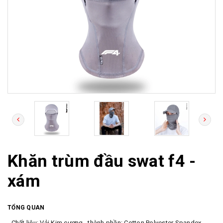
Khăn trùm đầu swat f4 -
xám
TỔNG QUAN
- Chất liệu: Vải Kim cương , thành phần: Cotton Polyester Spandex