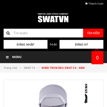
Thanh toán
TÌM KIẾM
hoặc
ĐĂNG NHẬP
ĐĂNG KÝ
0
MENU
Trang chủ
SWAT F4
KHĂN TRÙM ĐẦU SWAT F4 - XÁM