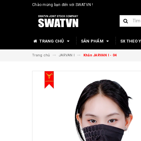
Chào mừng bạn đến với SWATVN !
TRANG CHỦ
SẢN PHẨM
SX THEO 
Trang chủ
JARVAN I
Khăn JARVAN I - 04