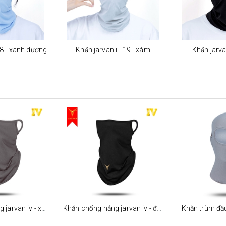
18 - xanh dương
Khăn jarvan i - 19 - xám
Khăn jarvan
Khăn chống nắng jarvan iv - xám
Khăn chống nắng jarvan iv - đen
Khăn trùm đầ