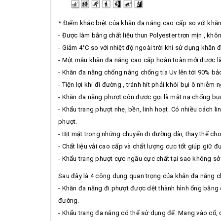
* Điểm khác biệt của khăn đa năng cao cấp so với khă
- Được làm bằng chất liệu thun Polyester trơn mịn , khôn
- Giảm 4°C so với nhiệt độ ngoài trời khi sử dụng khăn
- Một mẫu khăn đa năng cao cấp hoàn toàn mới được làm
- Khăn đa năng chống nắng chống tia Uv lên tới 90% bảo
- Tiện lợi khi đi đường , tránh hít phải khói bụi ô nhiễm
- Khăn đa năng phượt còn được gọi là mặt nạ chống bụi
- Khẩu trang phượt nhẹ, bền, linh hoạt. Có nhiều cách 
phượt.
- Bịt mặt trong những chuyến đi đường dài, thay thế ch
- Chất liệu vải cao cấp và chất lượng cực tốt giúp giữ 
- Khẩu trang phượt cực ngầu cực chất tại sao không sở 
Sau đây là 4 công dụng quan trọng của khăn đa năng 
- Khăn đa năng đi phượt được dệt thành hình ống bằng ch
đường.
- Khẩu trang đa năng có thể sử dụng để: Mang vào cổ, c