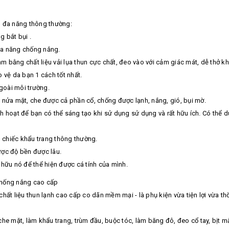
n đa năng thông thường:
g bắt bụi .
 đa năng chống nắng.
 bằng chất liệu vải lụa thun cực chất, đeo vào với cảm giác mát, dễ thở 
 vệ da bạn 1 cách tốt nhất.
 ngoài môi trường.
 nửa mặt, che được cả phần cổ, chống được lạnh, nắng, gió, bụi mờ.
linh hoạt để bạn có thể sáng tạo khi sử dụng sử dụng và rất hữu ích. Có th
o chiếc khẩu trang thông thường.
được độ bền được lâu.
hữu nó để thể hiện được cá tính của mình.
chống nắng cao cấp
ất liệu thun lạnh cao cấp co dãn mềm mại - là phụ kiện vừa tiện lợi vừa thờ
he mặt, làm khẩu trang, trùm đầu, buộc tóc, làm băng đô, đeo cổ tay, bịt m