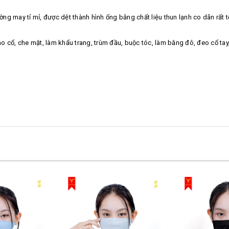
 may tỉ mỉ, được dệt thành hình ống bằng chất liệu thun lạnh co dãn rất tốt 
cổ, che mặt, làm khẩu trang, trùm đầu, buộc tóc, làm băng đô, đeo cổ tay, b