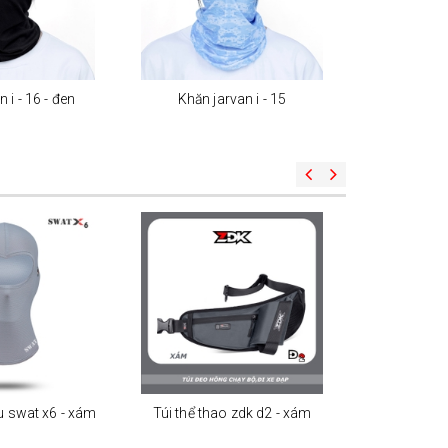
 i - 16 - đen
Khăn jarvan i - 15
Khăn ja
u swat x6 - xám
Túi thể thao zdk d2 - xám
Túi thể th