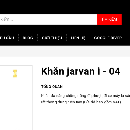
TÌM KIẾM
YÊU CẦU
BLOG
GIỚI THIỆU
LIÊN HỆ
GOOGLE DIVER
Khăn jarvan i - 04
TỔNG QUAN
Khăn đa năng chống nắng đi phượt, đi xe máy là s
rất thông dụng hiện nay (Gía đã bao gồm VAT)