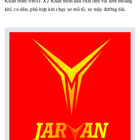
Khăn trùm SWAT X2 Khăn trùm đầu chất liệu vải lưới thoáng
khí, co dãn, phù hợp khi chạy xe mô tô, xe máy đường dài.