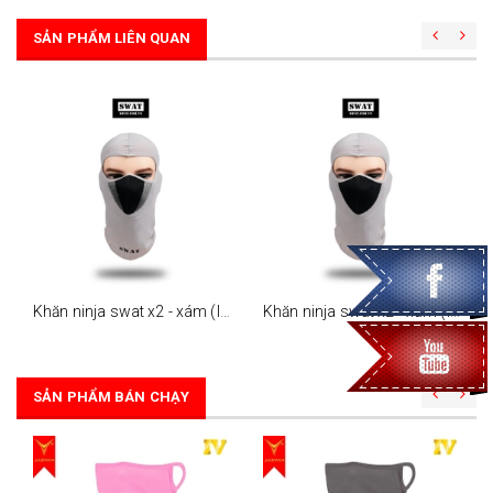
SẢN PHẨM LIÊN QUAN
Khăn ninja swat x2 - xám (lưới xám - đen)
Khăn ninja swat x2 - xám (lưới đen)
SẢN PHẨM BÁN CHẠY