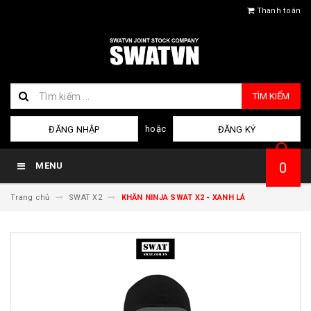
Thanh toán
TÌM KIẾM
hoặc
ĐĂNG NHẬP
ĐĂNG KÝ
0
MENU
Trang chủ
SWAT X2
KHĂN NINJA SWAT X2 - XANH LÁ