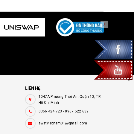
LIÊN HỆ
1047A Phường Thới An, Quận 12, TP.
Hồ Chí Minh
0366 424 723
-
0967 522 639
swatvietnam01@gmail.com