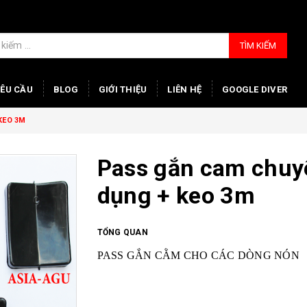
TÌM KIẾM
YÊU CẦU
BLOG
GIỚI THIỆU
LIÊN HỆ
GOOGLE DIVER
KEO 3M
Pass gắn cam chuy
dụng + keo 3m
TỔNG QUAN
PASS GẮN CẰM CHO CÁC DÒNG NÓN