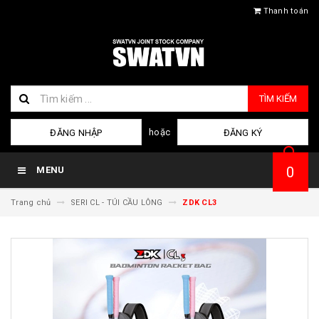
Thanh toán
TÌM KIẾM
hoặc
ĐĂNG NHẬP
ĐĂNG KÝ
0
MENU
Trang chủ
SERI CL - TÚI CẦU LÔNG
ZDK CL3